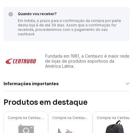
Quando vou receber?
Em média, o prazo para a confirmação da compra por parte
desta loja é de até 39 dias. Assim que a confirmação for
recebida, procederemos com o pagamento do seu
cashback
Fundada em 1981, a Centauro é maior rede
de lojas de produtos esportivos da
América Latina.
Informações importantes
Produtos em destaque
Cliente de Conta Digital Inter recebe o cashback em 30
dias. Em casos excepcionais o pagamento pode
acontecer em até 120 dias.
Compre na
Centauro
Compre na
Centauro
Compre na
Centauro
Caso opte por realizar a compra via web, você não deve
interagir com outros sites no momento da compra.