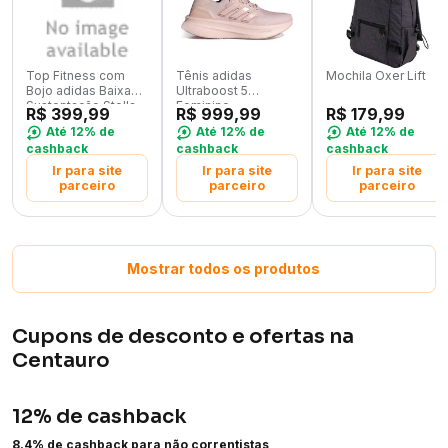
Cancelamento total ou parcial da compra invalida o
pagamento do cashback.
Uso de cupons na compra, não oferecidos pelo Inter,
invalida o pagamento do cashback.
Top Fitness com
Tênis adidas
Mochila Oxer Lift
Bojo adidas Baixa
Ultraboost 5
Sustentação Stella
Feminino
Para garantir o cashback, você precisa esvaziar seu
R$ 399,99
R$ 999,99
R$ 179,99
McCartney Adulto
carrinho e fazer sua compra, do início ao fim, a partir
Até 12% de
Até 12% de
Até 12% de
dessa tela.
cashback
cashback
cashback
Ir para site
Ir para site
Ir para site
Super Limite indisponível para compras feitas diretamente
parceiro
parceiro
parceiro
em lojas parceiras.
Preço do produto pode variar de acordo com o
momento da compra no site parceiro.
Mostrar todos os produtos
Todas as informações sobre as regras e condições
estão descritas no nosso Termos e Condições.
Cupons de desconto e ofertas na
Mostrar Termos e Condições
Centauro
12% de cashback
8.4% de cashback para não correntistas