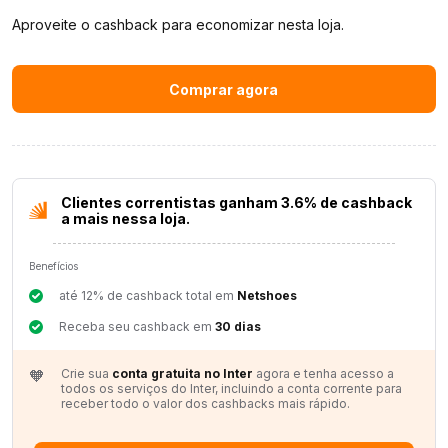
pagamento do cashback.
Aproveite o cashback para economizar nesta loja.
Uso de cupons na compra, não oferecidos pelo Inter,
invalida o pagamento do cashback.
Comprar agora
Para garantir o cashback, você precisa esvaziar seu
carrinho e fazer sua compra, do início ao fim, a partir
dessa tela.
Super Limite indisponível para compras feitas diretamente
em lojas parceiras.
Clientes correntistas ganham 3.6% de cashback
Preço do produto pode variar de acordo com o
a mais nessa loja.
momento da compra no site parceiro.
Todas as informações sobre as regras e condições
Benefícios
estão descritas no nosso Termos e Condições.
até 12% de cashback total em
Netshoes
Mostrar Termos e Condições
Receba seu cashback em
30 dias
🧡
Crie sua
conta gratuita no Inter
agora e tenha acesso a
todos os serviços do Inter, incluindo a conta corrente para
receber todo o valor dos cashbacks mais rápido.