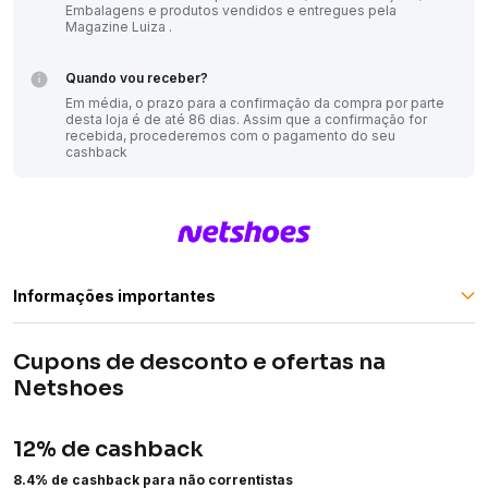
Embalagens e produtos vendidos e entregues pela
Magazine Luiza .
Quando vou receber?
Em média, o prazo para a confirmação da compra por parte
desta loja é de até 86 dias. Assim que a confirmação for
recebida, procederemos com o pagamento do seu
cashback
Informações importantes
Cupons de desconto e ofertas na
Cliente de Conta Digital Inter recebe o cashback em 30
dias. Em casos excepcionais o pagamento pode
Netshoes
acontecer em até 120 dias.
Caso opte por realizar a compra via web, você não deve
12% de cashback
interagir com outros sites no momento da compra.
8.4% de cashback para não correntistas
Cancelamento total ou parcial da compra invalida o