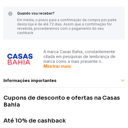
Quando vou receber?
Em média, o prazo para a confirmação da compra por parte
desta loja é de até 72 dias. Assim que a confirmação for
recebida, procederemos com o pagamento do seu
cashback
A marca Casas Bahia, constantemente
citada em pesquisas de lembrança de
marca como a mais presente n...
Mostrar mais
Informações importantes
Cupons de desconto e ofertas na Casas
Cliente de Conta Digital Inter recebe o cashback em 30
dias. Em casos excepcionais o pagamento pode
Bahia
acontecer em até 120 dias.
Caso opte por realizar a compra via web, você não deve
Até 10% de cashback
interagir com outros sites no momento da compra.