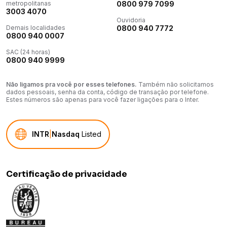
metropolitanas
0800 979 7099
protege o cabelo de maior estresse (Enrich complex).
3003 4070
Ouvidoria
Benefícios: Repara cabelos secos e frisados, promovendo
Demais localidades
0800 940 7772
nutrição, maciez e vitalidade para todo o cabelo.
0800 940 0007
Indicado: Este produto é ideal para cabelos secos e/ou
SAC (24 horas)
desgastados Resultado: Cabelos nutridos e hidratados, cabelos
0800 940 9999
com aspecto saudável Nutri-Enrich: instantâneo para cabelos
lisos cheios de vitalidade.
Ácido oleico e Pantenol proporcionam hidratação e nutrição,
Não ligamos pra você por esses telefones.
Também não solicitamos
enquanto a Vitamina E protege o cabelo de mais estresse.
dados pessoais, senha da conta, código de transação por telefone.
Estes números são apenas para você fazer ligações para o Inter.
Goji Berry é conhecido por ser extremamente rico em vitaminas,
minerais e peptídeos.
Modo de Usar: Aplique a máscara de tratamento no
INTR
|
Nasdaq
Listed
comprimento do cabelo molhado.
Deixe o produto agindo por 5 (cinco) minutos e então enxague
bem.
Certificação de privacidade