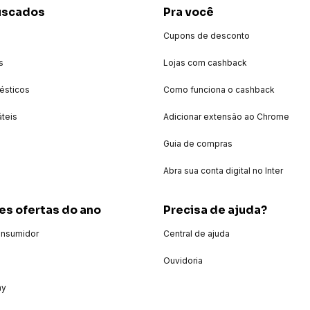
uscados
Pra você
Cupons de desconto
s
Lojas com cashback
ésticos
Como funciona o cashback
áteis
Adicionar extensão ao Chrome
Guia de compras
Abra sua conta digital no Inter
es ofertas do ano
Precisa de ajuda?
onsumidor
Central de ajuda
Ouvidoria
ay