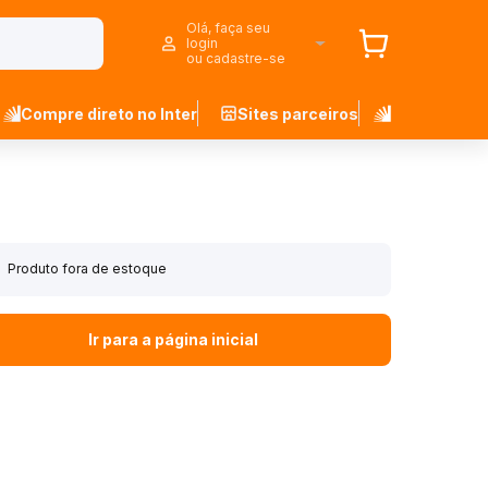
Olá, faça seu
login
ou cadastre-se
Compre direto no Inter
Sites parceiros
Produto fora de estoque
Ir para a página inicial