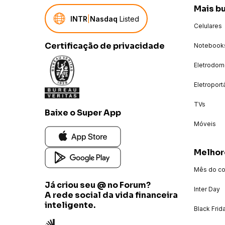
Mais b
INTR
|
Nasdaq
Listed
Celulares
Certificação de privacidade
Notebook
Eletrodom
Eletroport
TVs
Baixe o Super App
Móveis
Melhor
Mês do c
Já criou seu @ no Forum?
Inter Day
A rede social da vida financeira
inteligente.
Black Frid