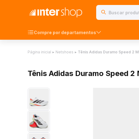
Compre por departamentos
Página inicial
▸
Netshoes
▸
Tênis Adidas Duramo Speed 2 
Tênis Adidas Duramo Speed 2 