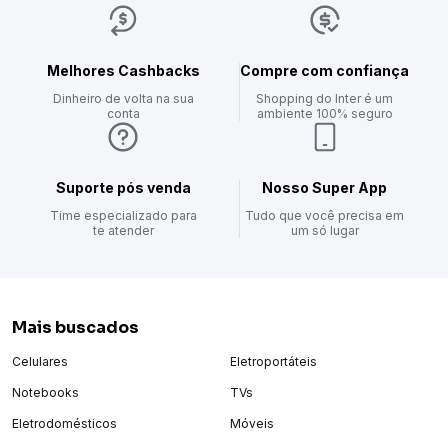
Com modelo clássico, o tênis adidas Breaknet traz as listras
icônicas da marca nas laterais, com opções de cores lisas e
também animal print.
Melhores Cashbacks
Compre com confiança
É confeccionado com material resistente e firme, com perfuros
Dinheiro de volta na sua
Shopping do Inter é um
para respirabilidade, forro acolchoado e solado resistente ao
conta
ambiente 100% seguro
desgaste.
Um tênis masculino versátil para usar com peças que vão da
calça jeans à calça jogger ou bermudas.
Suporte pós venda
Nosso Super App
Conte com a Adidas para complementar o seu look urbano!
Time especializado para
Tudo que você precisa em
te atender
um só lugar
Mais buscados
Celulares
Eletroportáteis
Notebooks
TVs
Eletrodomésticos
Móveis