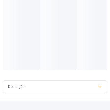
Descrição
*Para um melhor ajuste nos pés, recomendamos a compra de
um tamanho menor do que o seu usual.
Forma grande.* Estilo atemporal para diversos momentos e
combinações.