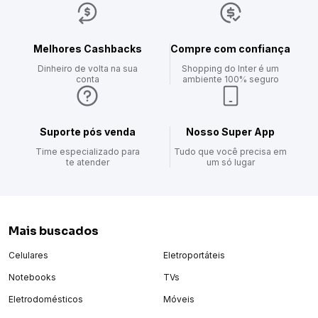
Com modelo clássico, o tênis adidas Breaknet traz as listras
icônicas da marca nas laterais, com opções de cores lisas e
também animal print.
Melhores Cashbacks
Compre com confiança
É confeccionado com material resistente e firme, com perfuros
Dinheiro de volta na sua
Shopping do Inter é um
para respirabilidade, forro acolchoado e solado resistente ao
conta
ambiente 100% seguro
desgaste.
Um tênis masculino versátil para usar com peças que vão da
calça jeans à calça jogger ou bermudas.
Suporte pós venda
Nosso Super App
Conte com a Adidas para complementar o seu look urbano!
Time especializado para
Tudo que você precisa em
te atender
um só lugar
Mais buscados
Celulares
Eletroportáteis
Notebooks
TVs
Eletrodomésticos
Móveis