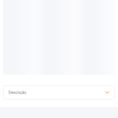
Descrição
*Para um melhor ajuste nos pés, recomendamos a compra de
um tamanho menor do que o seu usual.
Forma grande.* Estilo atemporal para diversos momentos e
combinações.