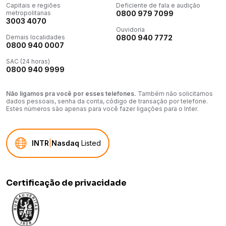
QLED
Capitais e regiões
Deficiente de fala e audição
metropolitanas
0800 979 7099
3003 4070
Capacidade de Armazenamento
Ouvidoria
16 GB
Demais localidades
0800 940 7772
0800 940 0007
Óculos 3D
não
SAC (24 horas)
0800 940 9999
Resolução
3840 x 2160 (4K UHD)
Não ligamos pra você por esses telefones.
Também não solicitamos
dados pessoais, senha da conta, código de transação por telefone.
Estéreo
Estes números são apenas para você fazer ligações para o Inter.
Sim
Sistema de TV
- NTSC - ISDB-TB - PAL-N - PAL-M
INTR
|
Nasdaq
Listed
Padrão do furo p/ instalação na parede
Padrão Vesa 400x300
Certificação de privacidade
Potência de áudio total (RMS)
20W
Tipo de plugue
3 pinos