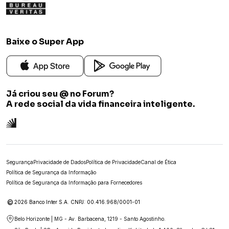
Formato da Tela
Plana
Baixe o Super App
Cor
Preto
Sistema operacional
Google TV
Já criou seu @ no Forum?
A rede social da vida financeira inteligente.
Entrada áudio e vídeo
Sim
Tempo de resposta
6.5
Peso s/ base (kg):
Segurança
Privacidade de Dados
Política de Privacidade
Canal de Ética
15,8
Política de Segurança da Informação
Política de Segurança da Informação para Fornecedores
Dimensões da Embalagem
Altura: aproximadamente 992 mm | Largura: cerca de 1604 mm |
©
Profundidade: 143 mm.
2026 Banco Inter S.A. CNPJ: 00.416.968/0001-01
Belo Horizonte | MG - Av. Barbacena, 1219 - Santo Agostinho.
Conexões