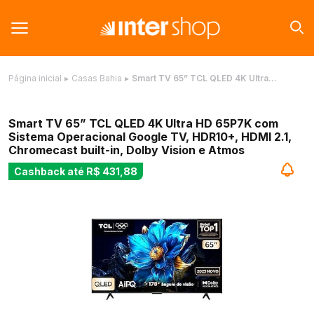
Página inicial
▸
Casas Bahia
▸
Smart TV 65” TCL QLED 4K Ultra…
Smart TV 65” TCL QLED 4K Ultra HD 65P7K com
Sistema Operacional Google TV, HDR10+, HDMI 2.1,
Chromecast built-in, Dolby Vision e Atmos
Cashback até
R$ 431,88