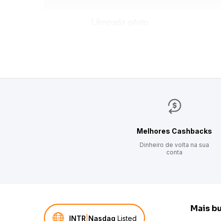
Conheça mais produtos com a praticidade e tec
Lâmpada piloto
Cor
Tipo de Plugue
Funciona como grill
Tipo de Tomada
Melhores Cashbacks
Dinheiro de volta na sua
Tensão/Voltagem
conta
Prepara
Consumo de energia (kW/h)
Mais b
INTR
|
Nasdaq
Listed