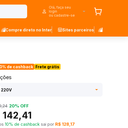
Olá, faça seu
login
ou cadastre-se
Compre direto no Inter
Sites parceiros
10% de cashback
Frete grátis
ações
220V
9,24
20% OFF
 142,41
os
10% de cashback
sai por
R$ 128,17