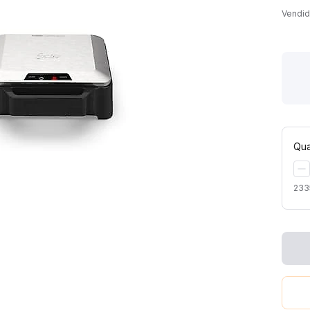
Vendid
Qua
233