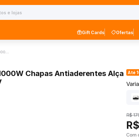
Gift Cards
Ofertas
 100…
1000W Chapas Antiaderentes Alça
Até 
V
Vari
R$ 17
R$
Com 