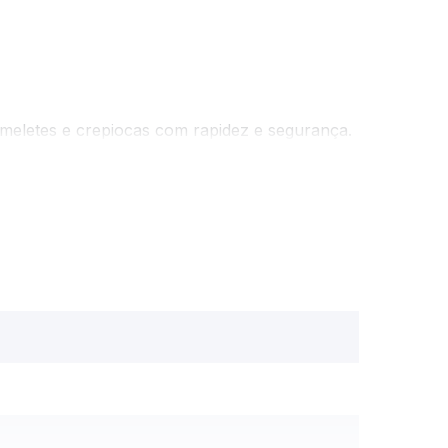
meletes e crepiocas com rapidez e segurança.
 e os alimentos não grudam, garantindo mais
 preparos.
ca para manuseio seguro Base estável e pés
alça isotérmica, base firme com pés