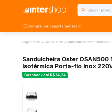
Compre por departamentos
Página inicial
▸
Casas Bahia
▸
Sanduicheira Oster OSAN500
Sanduicheira Oster OSAN500 
Isotérmica Porta-fio Inox 220
Cashback até
R$ 14,24