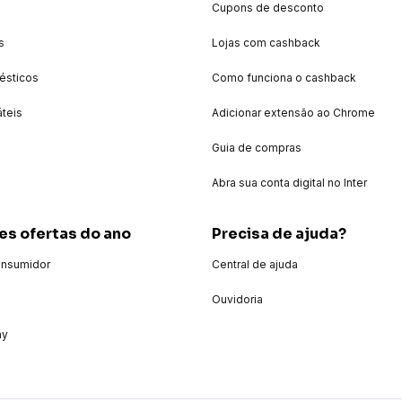
Cupons de desconto
Todas as instruções, manuais
montagem são fornecidas ju
s
Lojas com cashback
- 1 Sanduicheira Oster OSAN
ésticos
Como funciona o cashback
Certificado de garantia
áteis
Adicionar extensão ao Chrome
Guia de compras
Abra sua conta digital no Inter
es ofertas do ano
Precisa de ajuda?
onsumidor
Central de ajuda
Ouvidoria
ay