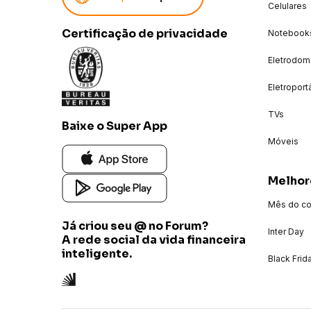
Celulares
Entrega do Produto
Certificação de privacidade
Notebook
Eletrodom
Conteúdo da Embalagem
Eletroport
TVs
Baixe o Super App
Móveis
Melhor
Mês do c
Já criou seu @ no Forum?
Inter Day
A rede social da vida financeira
inteligente.
Black Frid