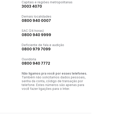
Capitais e regiões metropolitanas
 e peças necessárias para a
3003 4070
nto com o produto
Demais localidades
0800 940 0007
500 Inox - Manual do usuário -
SAC (24 horas)
0800 940 9999
Deficiente de fala e audição
0800 979 7099
Ouvidoria
0800 940 7772
Não ligamos pra você por esses telefones.
Também não solicitamos dados pessoais,
senha da conta, código de transação por
telefone. Estes números são apenas para
você fazer ligações para o Inter.