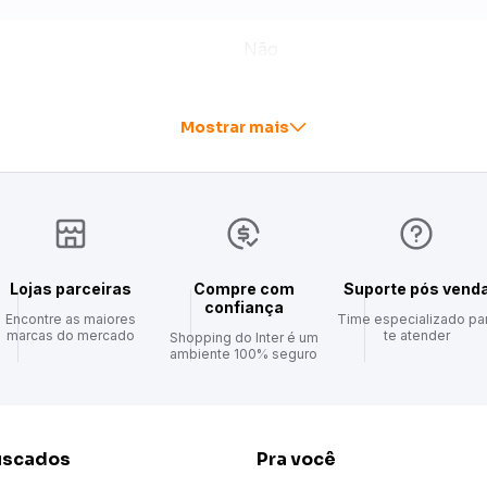
nologia Oster para sua casa!
Não
Inox
Mostrar mais
3 Pinos
Não
10A (4mm)
Lojas parceiras
Compre com
Suporte pós vend
confiança
Encontre as maiores
Time especializado pa
- 110V - 220V
marcas do mercado
te atender
Shopping do Inter é um
ambiente 100% seguro
2 pães
30 kWh/mês
uscados
Pra você