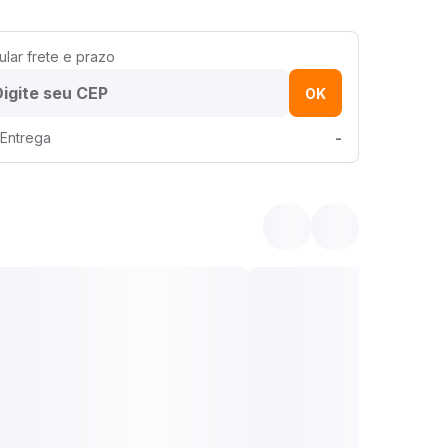
ular frete e prazo
OK
Entrega
-