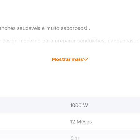
nches saudáveis e muito saborosos! .
e design moderno para preparar sanduíches, panquecas, o
 garantir o resultado uniforme, saboroso e rápido.
Mostrar mais
 os recheios quentinhos.
, com tripla camada antiaderente que facilitam a limpeza
profunda proporcionam maior versatilidade nos preparos.
1000 W
ta um clique suave no botão para iniciar e finalizar seus
12 Meses
aderentes: superior ondulada e inferior lisa Alça isotérmi
mpacta e prática para uso diário Segura e estável, possui 
rmazenamento.
Sim