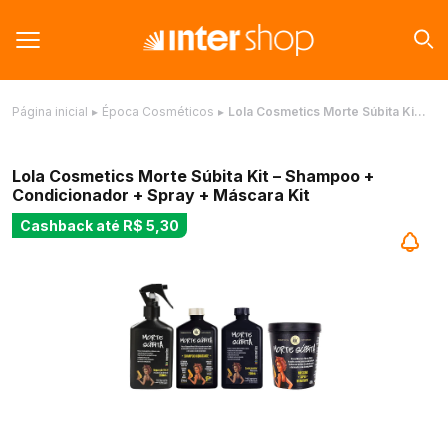
Página inicial
▸
Época Cosméticos
▸
Lola Cosmetics Morte Súbita Ki…
Lola Cosmetics Morte Súbita Kit – Shampoo +
Condicionador + Spray + Máscara Kit
Cashback até
R$ 5,30