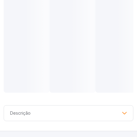
Descrição
Você merece essa escolha! O Kit Shorts Diadora com 2 Peças
Masculino é a escolha perfeita para homens que buscam
conforto e estilo no dia a dia ou nos treinos.