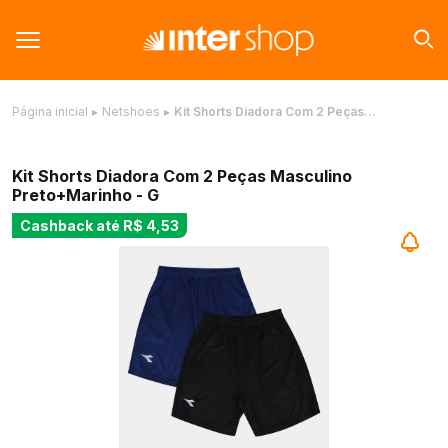
Página inicial
▸
Netshoes
▸
Kit Shorts Diadora Com 2 Peças…
Kit Shorts Diadora Com 2 Peças Masculino
Preto+Marinho - G
Cashback até
R$ 4,53