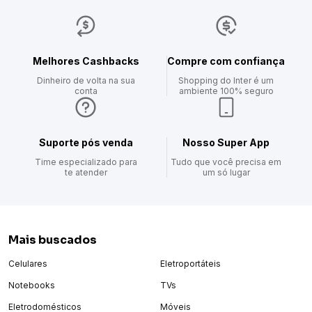
Composto por dois shorts confeccionados em tecido macio e
leve, garante bem-estar e liberdade de movimento em todas as
ocasiões.
O design clássico e versátil, com a logomarca Diadora em
Melhores Cashbacks
Compre com confiança
destaque, adiciona um toque de atitude ao seu visual.
Dinheiro de volta na sua
Shopping do Inter é um
Ideal para combinar com camiseta masculina e tênis de treino,
conta
ambiente 100% seguro
este kit masculino é indispensável para quem preza por
praticidade e personalidade.
Não perca tempo – peça já o seu e aproveite!
Suporte pós venda
Nosso Super App
Time especializado para
Tudo que você precisa em
te atender
um só lugar
Mais buscados
Celulares
Eletroportáteis
Notebooks
TVs
Eletrodomésticos
Móveis