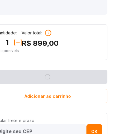
ntidade:
Valor total:
1
R$ 899,00
disponíveis
Adicionar ao carrinho
ular frete e prazo
OK