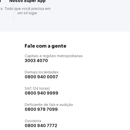
a
Nosso Super App
ra
Tudo que você precisa em
pla.
um só lugar
ipe é elevada a um novo patamar graças ao
ptar sua voz com clareza, e pode ser totalmente
Fale com a gente
Capitais e regiões metropolitanas
os, garantindo que sua voz seja ouvida de
3003 4070
Demais localidades
om a máxima fidelidade.
0800 940 0007
e vida da bateria, permitindo maratonas de
SAC (24 horas)
0800 940 9999
amente: com apenas uma recarga de 10 minutos,
Deficiente de fala e audição
0800 979 7099
Ouvidoria
ontado na parede (ferragem de montagem
0800 940 7772
 ao seu cenário de jogo.