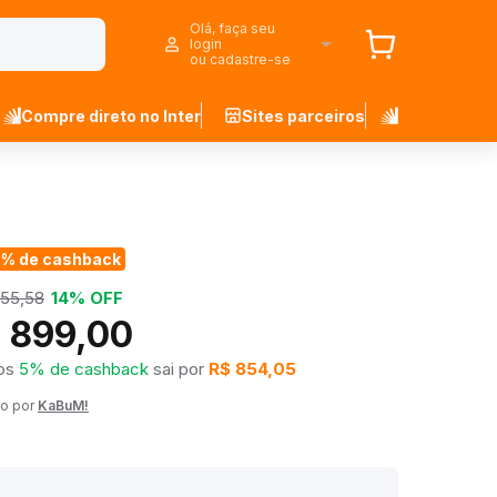
Olá, faça seu
login
ou cadastre-se
Compre direto no Inter
Sites parceiros
5% de cashback
055,58
14% OFF
 899,00
os
5% de cashback
sai por
R$ 854,05
o por
KaBuM!