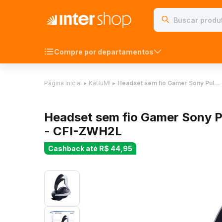
Compre por departamentos
Página inicial
▸
KaBuM!
▸
Headset sem fio Gamer Sony Pul…
Headset sem fio Gamer Sony Pu
- CFI-ZWH2L
Cashback até
R$ 44,95