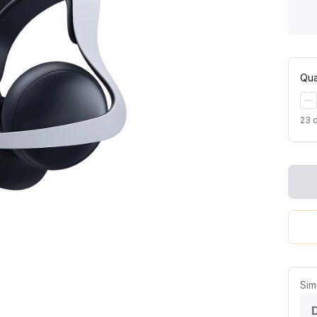
Qua
23
Sim