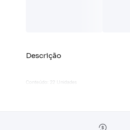
Descrição
Conteúdo: 22 Unidades
Tamanho: XG
A Pampers Supersec mantém seu bebê mais seco
absorventes exclusivos, que distribuem o xixi