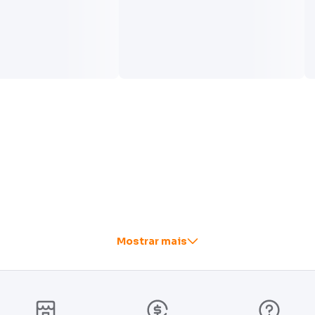
Mostrar mais
 do que outras fraldas* por 1 noite inteira, porquê som
 uniformemente e impedem que ele entre em contato com a 