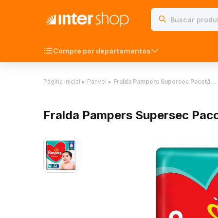
Compre por departamentos
Página inicial
▸
Panvel
▸
Fralda Pampers Supersec Pacotã…
Fralda Pampers Supersec Pac