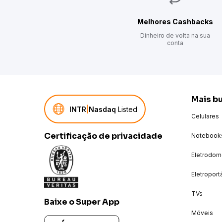
Melhores Cashbacks
Dinheiro de volta na sua
conta
Indicação de uso
Mais b
Ideal para bebê de 11kg à 15kg.
INTR
|
Nasdaq
Listed
Celulares
Certificação de privacidade
Notebook
Eletrodom
Eletroport
TVs
Baixe o Super App
Benefícios
Móveis