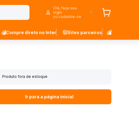
Olá, faça seu
login
ou cadastre-se
Compre direto no Inter
Sites parceiros
Produto fora de estoque
Ir para a página inicial