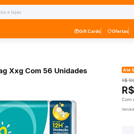
Gift Cards
Ofertas
Bag Xxg Com 56 Unidades
Até 
R$ 10
R$
Com 
Vendid