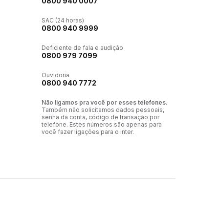
0800 940 0007
SAC (24 horas)
0800 940 9999
Deficiente de fala e audição
0800 979 7099
Ouvidoria
0800 940 7772
Não ligamos pra você por esses telefones.
Também não solicitamos dados pessoais,
senha da conta, código de transação por
telefone. Estes números são apenas para
você fazer ligações para o Inter.