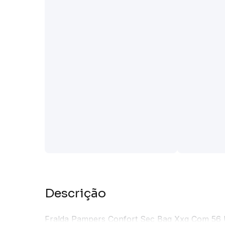
Descrição
Fralda Pampers Confort Sec Bag Xxg Com 56 