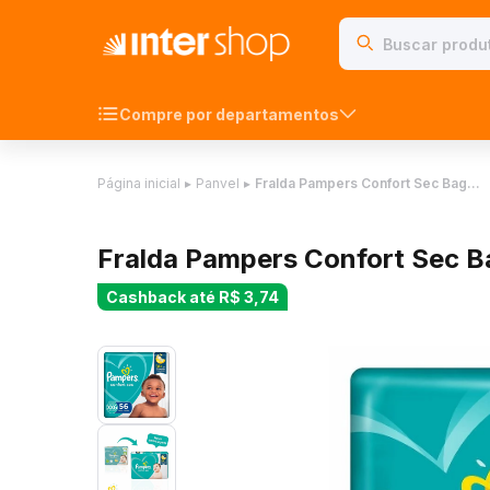
Compre por departamentos
Página inicial
▸
Panvel
▸
Fralda Pampers Confort Sec Bag…
Fralda Pampers Confort Sec 
Cashback até
R$ 3,74