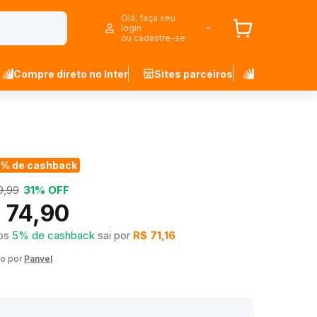
Olá, faça seu
login
ou cadastre-se
Compre direto no Inter
Sites parceiros
5% de cashback
9,99
31% OFF
 74,90
os
5% de cashback
sai por
R$ 71,16
o por
Panvel