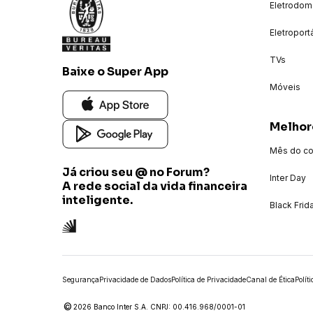
Eletrodom
Eletroport
TVs
Baixe o Super App
Móveis
Melhor
Mês do c
Já criou seu @ no Forum?
Inter Day
A rede social da vida financeira
inteligente.
Black Frid
Segurança
Privacidade de Dados
Política de Privacidade
Canal de Ética
Polít
©
2026 Banco Inter S.A. CNPJ: 00.416.968/0001-01