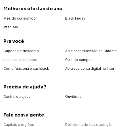
cruelty free
Melhores ofertas do ano
vegano
Mês do consumidor
Black Friday
ocasião: para sair, ocasiões especiais
Inter Day
subfamília: especiado
Pra você
DICAS DE USO:
Cupons de desconto
Adicionar extensão ao Chrome
Todo mundo tem um jeito único de se perfumar.
Lojas com cashback
Guia de compras
Mas se você deseja aproveitar todo o potencial dessa
Como funciona o cashback
Abra sua conta digital no Inter
fragrância, aplique em áreas como o punho, pescoço e atrás das
orelhas.
Precisa de ajuda?
Central de ajuda
Ouvidoria
Fale com a gente
Capitais e regiões
Deficiente de fala e audição