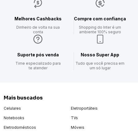
ideal para ocasiões especiais e para o dia a dia.
Melhores Cashbacks
Compre com confiança
BENEFÍCIOS:
Dinheiro de volta na sua
Shopping do Inter é um
conta
ambiente 100% seguro
fragrância sofisticada e marcante.
perfumação prolongada.
ideal para ocasiões especiais e uso diário.
Suporte pós venda
Nosso Super App
Time especializado para
Tudo que você precisa em
te atender
um só lugar
GOTA OLFATIVA:
concentração: deo parfum
família olfativa: amadeirado
Mais buscados
notas de topo: aromático fresco, cardamomo lmr, maçã,
gengibre,, manjericão, conhaque
Celulares
Eletroportáteis
notas de corpo: gerânio, lavanda, pimenta rosa, artemisia
Notebooks
TVs
notas de fundo: cedro, musgo, patchouli, musk, oleos
Eletrodomésticos
Móveis
essenciais exclusivos natura
possui refil