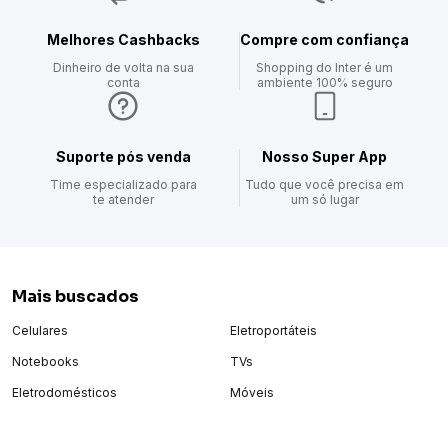
Por isso, ele pode ser um ótimo presente para alguém especial
ou para si mesmo, afinal, todos merecem escrever sua própria
Melhores Cashbacks
Compre com confiança
biografia com uma fragrância marcante e deliciosa.
Dinheiro de volta na sua
Shopping do Inter é um
conta
ambiente 100% seguro
Suporte pós venda
Nosso Super App
Time especializado para
Tudo que você precisa em
te atender
um só lugar
Mais buscados
Celulares
Eletroportáteis
Notebooks
TVs
Eletrodomésticos
Móveis