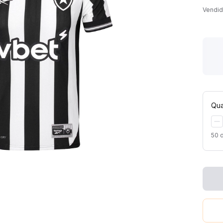
Vendid
Qua
50