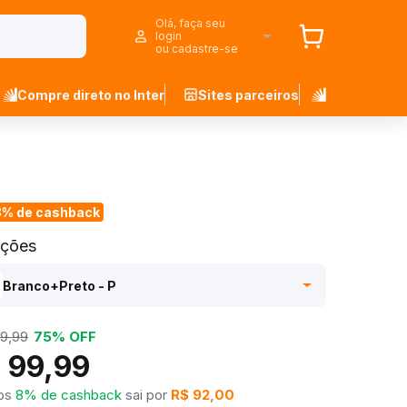
Olá, faça seu
login
ou cadastre-se
Compre direto no Inter
Sites parceiros
8% de cashback
ações
Branco+Preto - P
9,99
75% OFF
 99,99
os
8% de cashback
sai por
R$ 92,00