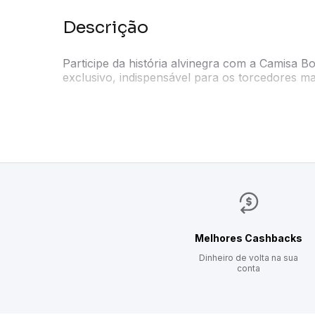
Descrição
Participe da história alvinegra com a Camisa 
exclusivo, indispensável para os torcedores m
Confeccionada em poliéster, o modelo é leve e
Com gola polo, listras em preto e branco e es
paixão, além de assegurar a tradição e a identi
Não perca a chance de usar a camisa de um c
Melhores Cashbacks
Dinheiro de volta na sua
conta