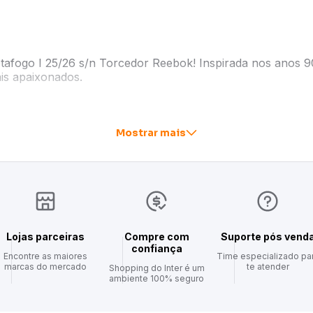
Botafogo I 25/26 s/n Torcedor Reebok! Inspirada nos anos 9
ais apaixonados.
 macio, oferecendo o conforto que você merece das arquib
cudo do Glorioso em destaque, esta camisa Botafogo mascu
Mostrar mais
dade do clube.
ampeão da América – compre já!
Lojas parceiras
Compre com
Suporte pós vend
confiança
Encontre as maiores
Time especializado pa
marcas do mercado
te atender
Shopping do Inter é um
ambiente 100% seguro