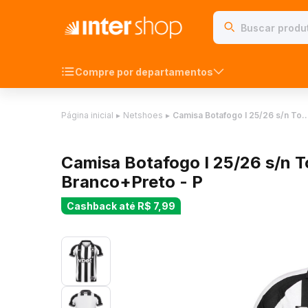
Compre por departamentos
Página inicial
▸
Netshoes
▸
Camisa Botafogo I 25/26 s/n To
Camisa Botafogo I 25/26 s/n 
Branco+Preto - P
Cashback até
R$ 7,99