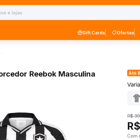
Gift Cards
Ofertas
…
Torcedor Reebok Masculina
Até 
Vari
R$ 39
R$
Com 