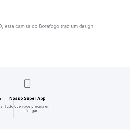
0, esta camisa do Botafogo traz um design
ancadas ao dia a dia.
lina mantém o estilo sem abrir mão da sua
a
Nosso Super App
ra
Tudo que você precisa em
um só lugar