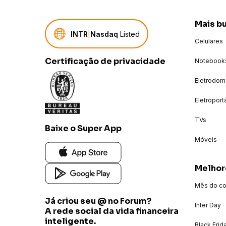
Mais b
INTR
|
Nasdaq
Listed
Celulares
Certificação de privacidade
Notebook
Eletrodom
Eletroport
TVs
Baixe o Super App
Móveis
Melhor
Mês do c
Já criou seu @ no Forum?
Inter Day
A rede social da vida financeira
inteligente.
Black Frid