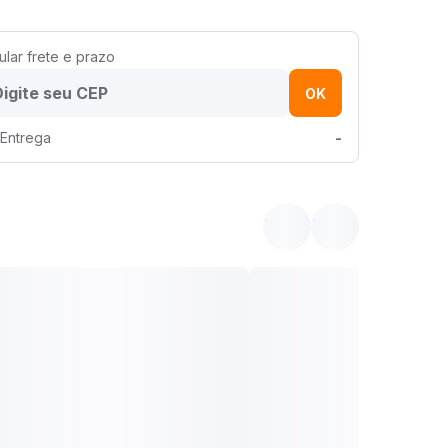
ular frete e prazo
OK
Entrega
-