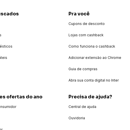
uscados
Pra você
Cupons de desconto
s
Lojas com cashback
ésticos
Como funciona o cashback
áteis
Adicionar extensão ao Chrome
Guia de compras
Abra sua conta digital no Inter
es ofertas do ano
Precisa de ajuda?
onsumidor
Central de ajuda
Ouvidoria
ay