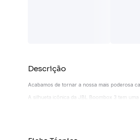
Descrição
Acabamos de tornar a nossa mais poderosa caix
A silhueta icônica da JBL Boombox 3 tem uma n
e tecido exclusivo à prova d`água e à prova de
Ela também foi redesenhada por dentro, acre
Sound, tudo sem qualquer sinal de distorção e
E para um som praticamente ilimitado, conecte