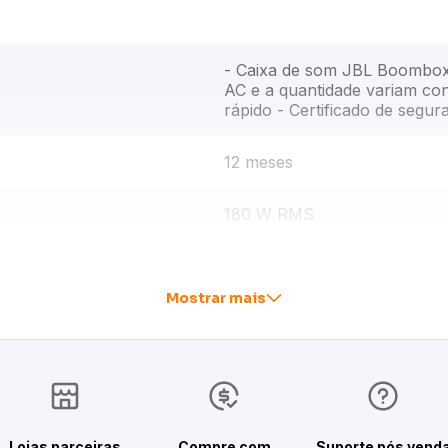
- Caixa de som JBL Boombox 
AC e a quantidade variam conf
rápido - Certificado de segur
12 meses
180 W RMS
- Entrada cabo de áudio 3,5 
Power bank - À prova d`água 
Mostrar mais
- JBL PartyBoost
67882207120
Lojas parceiras
Compre com
Suporte pós vend