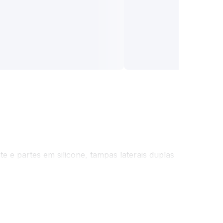
 e partes em silicone, tampas laterais duplas
ais profundos e o potente JBL Original Pro
 até um fim de noite com seus amigos.
BL Portable.