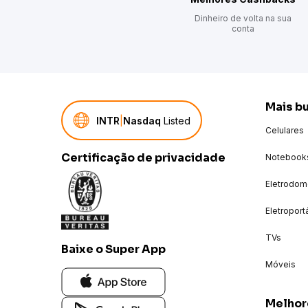
Dinheiro de volta na sua
conta
Mais b
INTR
|
Nasdaq
Listed
Celulares
Certificação de privacidade
Notebook
Eletrodom
Eletroport
TVs
Baixe o Super App
Móveis
Melhor