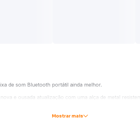
a de som Bluetooth portátil ainda melhor.
ova e ousada atualização com uma alça de metal resistente
 poeira.
scentando um novo subwoofer que reproduz graves muito m
Mostrar mais
 24 horas de reprodução levam você desde o treino matinal
 instantaneamente várias caixas de som com o aplicativo J