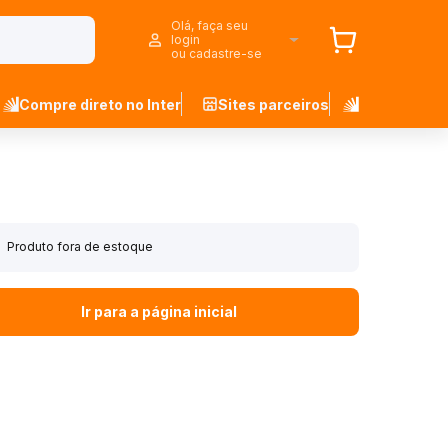
Olá, faça seu
login
ou cadastre-se
Compre direto no Inter
Sites parceiros
Produto fora de estoque
Ir para a página inicial