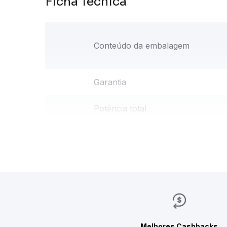
Ficha Técnica
Conteúdo da embalagem
Garantia
Potência total
Características Gerais
Número de Homologação Anatel
Melhores Cashbacks