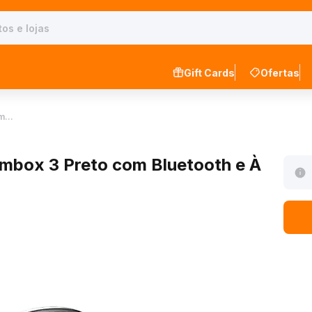
Gift Cards
Ofertas
om…
ombox 3 Preto com Bluetooth e À