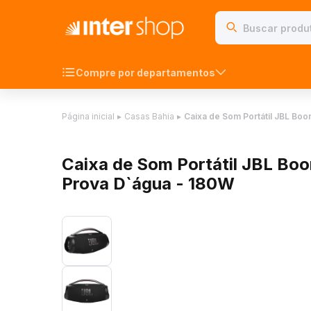
Compre por departamentos
Página inicial
▸
Casas Bahia
▸
Caixa de Som Portátil JBL Bo
Caixa de Som Portátil JBL Bo
Prova D`água - 180W