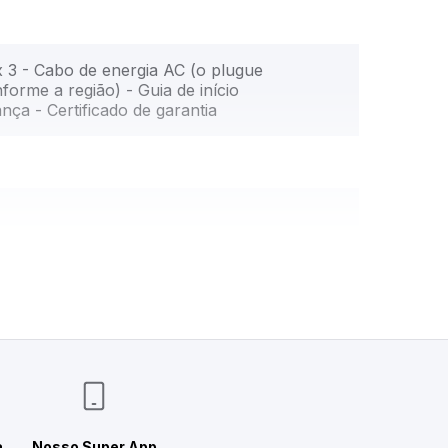
3 - Cabo de energia AC (o plugue
orme a região) - Guia de início
ança - Certificado de garantia
mm - Bluetooth - Charging cable -
- Wireless - Bateria recarregável
a
Nosso Super App