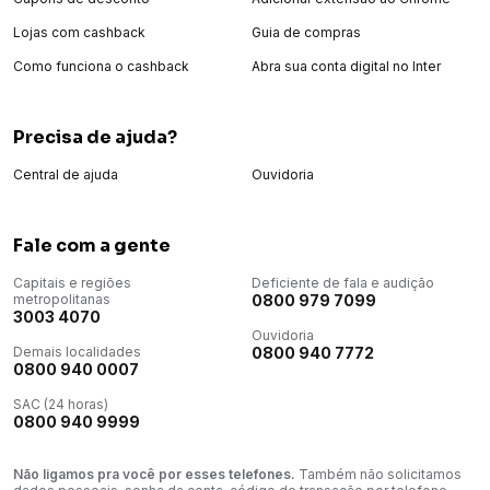
Output power
Lojas com cashback
Guia de compras
100W RMS (IEC60268)
Como funciona o cashback
Abra sua conta digital no Inter
Power input
100 - 240V ̴ 50/60 Hz
Precisa de ajuda?
Frequency response
Central de ajuda
Ouvidoria
40Hz - 20kHz (-6dB)
Signal-to-noise ratio
Fale com a gente
> 80dB
Capitais e regiões
Deficiente de fala e audição
Wireless mic spec：
metropolitanas
0800 979 7099
3003 4070
Carrier frequency
Ouvidoria
2400~2480MHz
Demais localidades
0800 940 7772
0800 940 0007
Working Range
SAC (24 horas)
<=30M (100'')
0800 940 9999
Frequency Response
Não ligamos pra você por esses telefones.
Também não solicitamos
50Hz~15KH