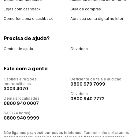
Charging cable: Sim Power bank: Sim À prova de respingos
d’água: Sim Wireless: Sim À Prova de Poeira:Sim Bateria
Lojas com cashback
Guia de compras
recarregável: Sim Bluetooth: Sim
Como funciona o cashback
Abra sua conta digital no Inter
Precisa de ajuda?
Central de ajuda
Ouvidoria
Fale com a gente
Capitais e regiões
Deficiente de fala e audição
metropolitanas
0800 979 7099
3003 4070
Ouvidoria
Demais localidades
0800 940 7772
0800 940 0007
SAC (24 horas)
0800 940 9999
Não ligamos pra você por esses telefones.
Também não solicitamos