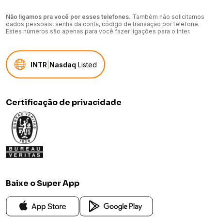
Grava vídeo
Não ligamos pra você por esses telefones.
Também não solicitamos
Sim
dados pessoais, senha da conta, código de transação por telefone.
Estes números são apenas para você fazer ligações para o Inter.
Cor
Preto
INTR
|
Nasdaq
Listed
Cartão incluso
Não
Conectividade
- 5G - Wi-Fi 6 - Bluetooth 5.3 - NFC com modo leitura
Certificação de privacidade
Resolução câmera traseira dupla
Grande-angular de 48 MP, Ultra-angular de 12 MP, Teleobjetiva
de 2x de 12 MP
Conteúdo da Embalagem
- 1 iPhone 15 - 1 Cabo USB-C para recarga (1 metro) -
Documentação
Baixe o Super App
Som
MP3 Player
Sistema Operacional