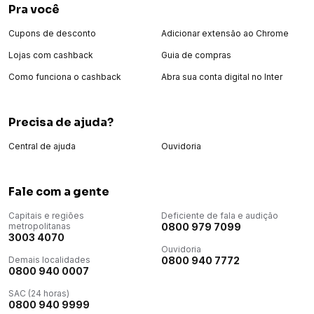
Acidente, garantindo mais praticidade e proteção no dia a dia.
Pra você
Conector tipo C e Carregamento MagSafe O novo conector
Tipo do Chip
USB-C traz mais praticidade para recarga e compatibilidade com
Cupons de desconto
Adicionar extensão ao Chrome
- Nano SIM - eSIM
diversos acessórios.
Lojas com cashback
Guia de compras
Além disso, o aparelho conta com suporte ao MagSafe,
Processador
permitindo carregamento sem fio rápido e conexão magnética
A16 Bionic
Como funciona o cashback
Abra sua conta digital no Inter
inteligente.
Frequências
Resistência a respingos, água e poeira Com classificação IP68,
5G
o aparelho possui resistência à água, respingos e poeira, além
Precisa de ajuda?
da proteção Ceramic Shield, que aumenta a durabilidade da tela
contra impactos e riscos.
Bateria removível
Central de ajuda
Ouvidoria
Não
Veja mais Produtos e inovações Apple e aproveite todas as
novidades agora mesmo!
Número Homologação Anatel
Fale com a gente
127572301993
Capitais e regiões
Deficiente de fala e audição
Tecnologia
metropolitanas
0800 979 7099
5G
3003 4070
Ouvidoria
Wi-Fi
Demais localidades
0800 940 7772
Sim
0800 940 0007
SAC (24 horas)
Código de Referência
0800 940 9999
MTP03BR/A